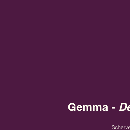
Gemma -
De
Scherv